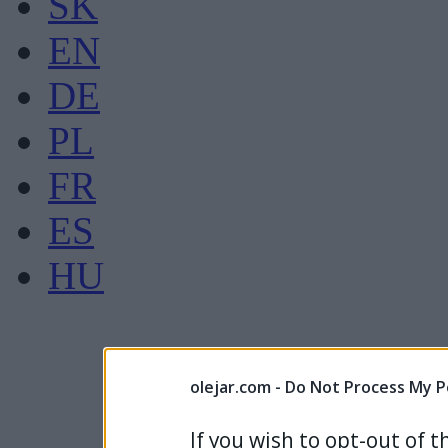
SK
EN
DE
PL
FR
ES
HU
olejar.com -
Do Not Process My P
If you wish to opt-out of t