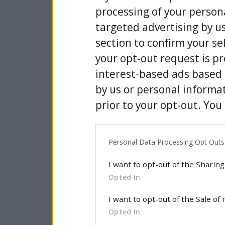
processing of your persona
targeted advertising by u
section to confirm your se
your opt-out request is p
interest-based ads based 
by us or personal informat
prior to your opt-out. You
further disclosure of your
parties on the IAB’s list 
Personal Data Processing Opt Outs
information may also be di
I want to opt-out of the Sharing
the
IAB’s List of Downstr
Opted In
disclose it to other third p
I want to opt-out of the Sale of
Opted In